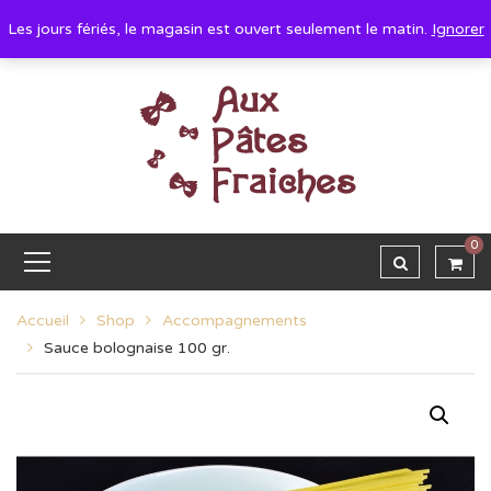
Les jours fériés, le magasin est ouvert seulement le matin.
Ignorer
0
Accueil
Shop
Accompagnements
Sauce bolognaise 100 gr.