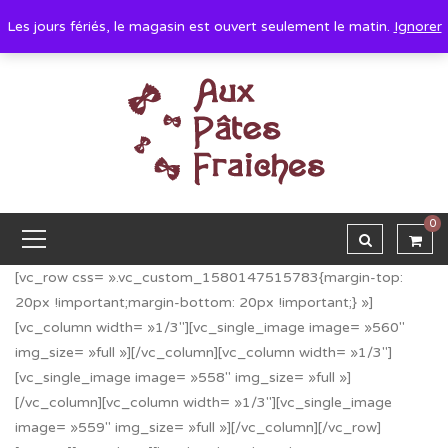
Les jours fériés, le magasin est ouvert seulement le matin.
Ignorer
0
[vc_row css= ».vc_custom_1580147515783{margin-top:
20px !important;margin-bottom: 20px !important;} »]
[vc_column width= »1/3″][vc_single_image image= »560″
img_size= »full »][/vc_column][vc_column width= »1/3″]
[vc_single_image image= »558″ img_size= »full »]
[/vc_column][vc_column width= »1/3″][vc_single_image
image= »559″ img_size= »full »][/vc_column][/vc_row]