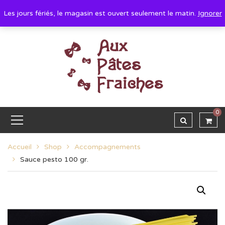
Les jours fériés, le magasin est ouvert seulement le matin.
Ignorer
0
Accueil
Shop
Accompagnements
Sauce pesto 100 gr.