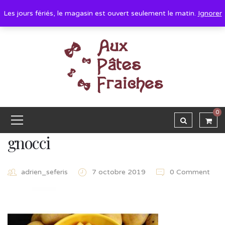
Les jours fériés, le magasin est ouvert seulement le matin.
Ignorer
0
gnocci
adrien_seferis
7 octobre 2019
0 Comment